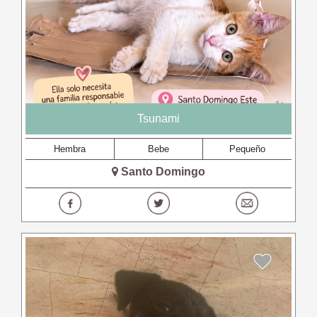
Tsunami
Hembra
Bebe
Pequeño
Santo Domingo