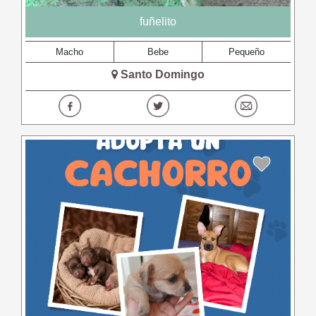
fuñelito
Macho
Bebe
Pequeño
Santo Domingo