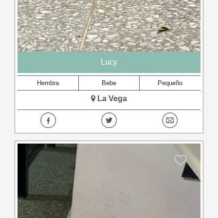
Lucy
Hembra
Bebe
Pequeño
La Vega