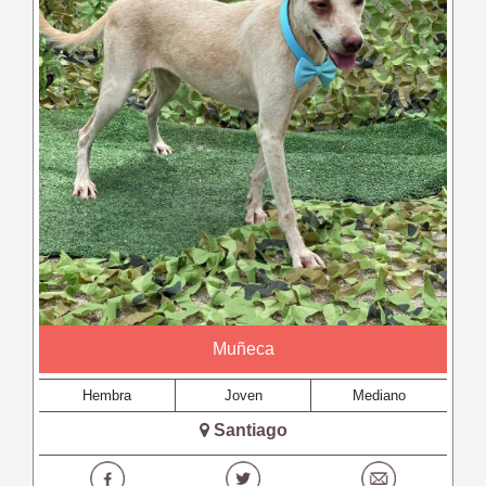
Muñeca
Hembra
Joven
Mediano
Santiago