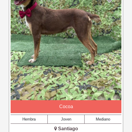
Cocoa
Hembra
Joven
Mediano
Santiago