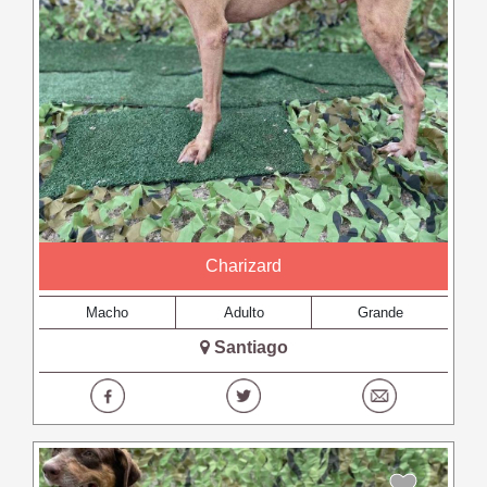
Charizard
Macho
Adulto
Grande
Santiago