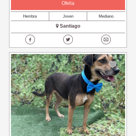
Ofelia
Hembra
Joven
Mediano
Santiago