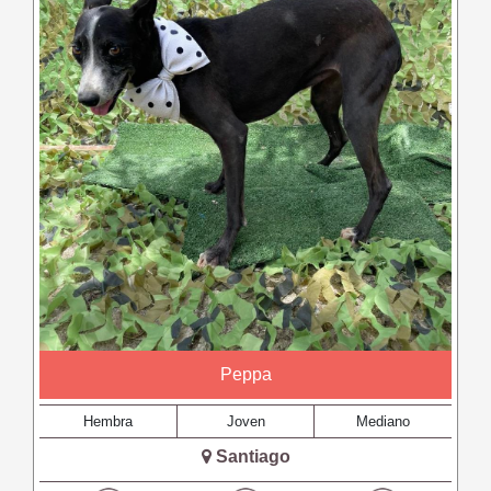
Peppa
Hembra
Joven
Mediano
Santiago