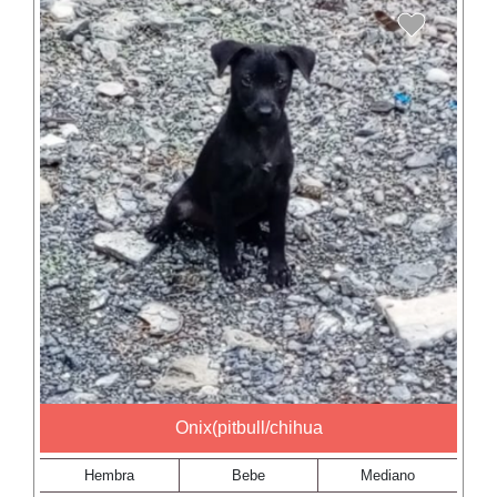
Onix(pitbull/chihua
Hembra
Bebe
Mediano