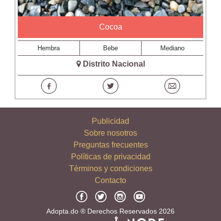
Cocoa
Hembra
Bebe
Mediano
Distrito Nacional
Publicidad
Sobre nosotros
Preguntas frecuentes
Políticas de privacidad
Términos y condiciones
Contacto
Adopta.do ® Derechos Reservados 2026