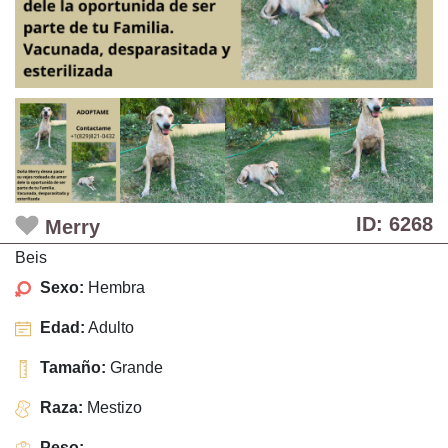
ID: 6268
Merry
Beis
Sexo:
Hembra
Edad:
Adulto
Tamaño:
Grande
Raza:
Mestizo
Peso:
-