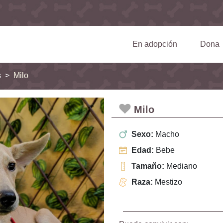
(current)
En adopción
Dona
s
Milo
Milo
Sexo:
Macho
Edad:
Bebe
Tamaño:
Mediano
Raza:
Mestizo