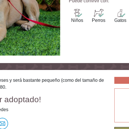
Puede convivir con:
Niños
Perros
Gatos
eses y será bastante pequeño (como del tamaño de
080.
r adoptado!
edes