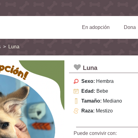
(current)
En adopción
Dona
s
Luna
Luna
Sexo:
Hembra
Edad:
Bebe
Tamaño:
Mediano
Raza:
Mestizo
Puede convivir con: