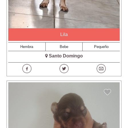
Lila
Hembra
Bebe
Pequeño
Santo Domingo