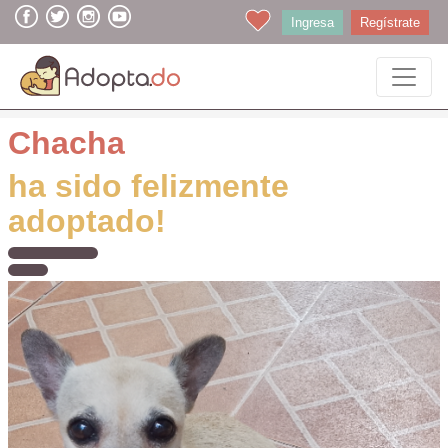
Ingresa
Regístrate
Chacha
ha sido felizmente
adoptado!