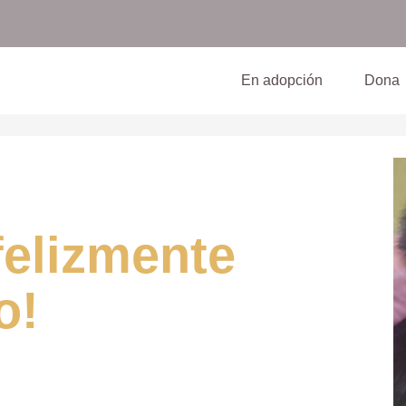
(current)
En adopción
Dona
felizmente
o!