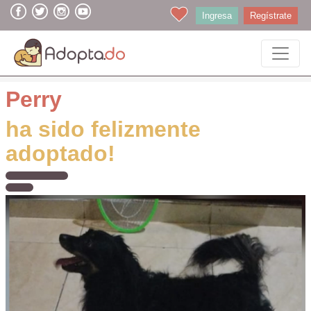
Ingresa
Regístrate
Perry
ha sido felizmente
adoptado!