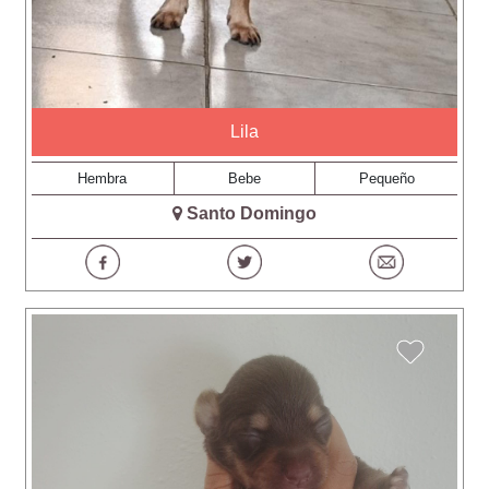
Lila
Hembra
Bebe
Pequeño
Santo Domingo