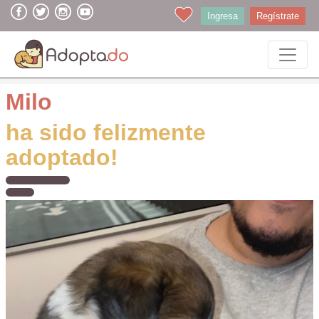
Ingresa
Regístrate
Milo
ha sido felizmente
adoptado!