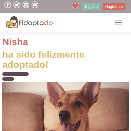
Ingresa
Regístrate
Nisha
ha sido felizmente
adoptado!