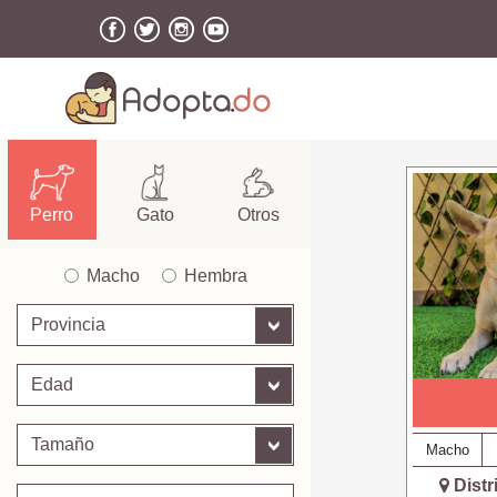
Perro
Gato
Otros
Macho
Hembra
Macho
Distr