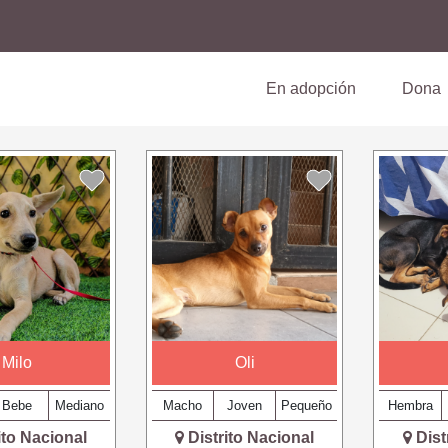
(current)
En adopción
Dona
Milo
Oli
Bebe
Mediano
Macho
Joven
Pequeño
Hembra
ito Nacional
Distrito Nacional
Dist