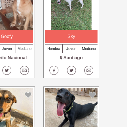
Goofy
Sky
Joven
Mediano
Hembra
Joven
Mediano
rito Nacional
Santiago