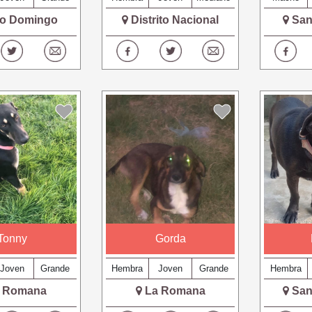
to Domingo
Distrito Nacional
San
Tonny
Gorda
Joven
Grande
Hembra
Joven
Grande
Hembra
 Romana
La Romana
San