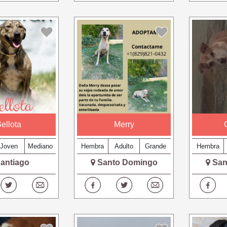
ellota
Merry
Joven
Mediano
Hembra
Adulto
Grande
Hembra
antiago
Santo Domingo
San