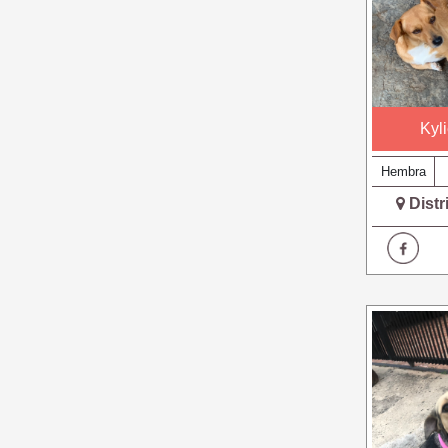
Kyli
Hembra
Distr