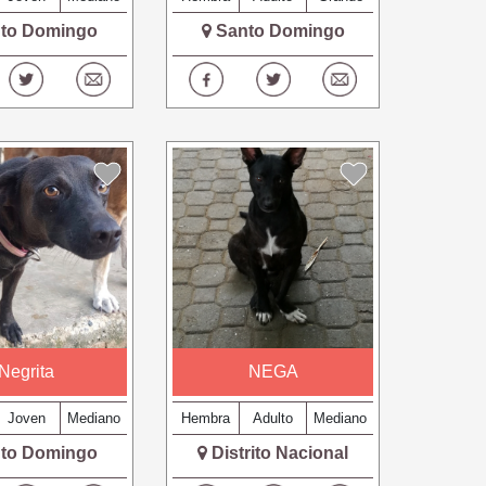
to Domingo
Santo Domingo
Negrita
NEGA
Joven
Mediano
Hembra
Adulto
Mediano
to Domingo
Distrito Nacional