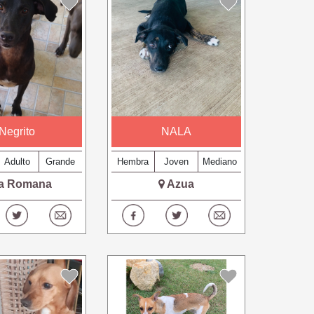
Negrito
NALA
Adulto
Grande
Hembra
Joven
Mediano
a Romana
Azua