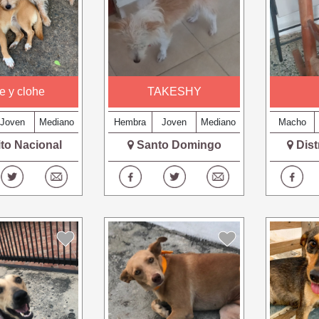
e y clohe
TAKESHY
Joven
Mediano
Hembra
Joven
Mediano
Macho
ito Nacional
Santo Domingo
Dist