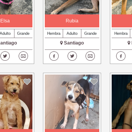
Elsa
Rubia
Adulto
Grande
Hembra
Adulto
Grande
Hembra
antiago
Santiago