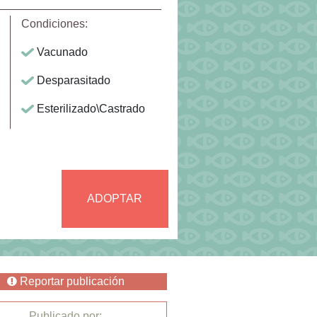
Condiciones:
Vacunado
Desparasitado
Esterilizado\Castrado
ADOPTAR
Reportar publicación
Publicado por: