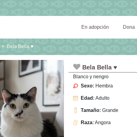
(current)
En adopción
Dona
Bela Bella ♥️
Bela Bella ♥️
Blanco y nengro
Sexo:
Hembra
Edad:
Adulto
Tamaño:
Grande
Raza:
Angora