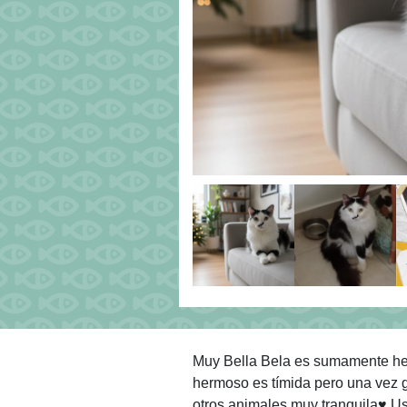
Muy Bella Bela es sumamente her
hermoso es tímida pero una vez 
otros animales muy tranquila♥️ Us