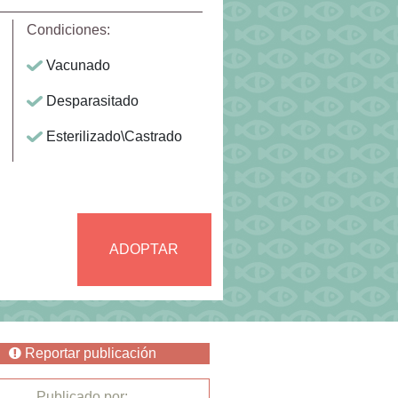
Condiciones:
Vacunado
Desparasitado
Esterilizado\Castrado
ADOPTAR
Reportar publicación
Publicado por: