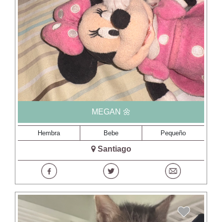
MEGAN 🌼
Hembra
Bebe
Pequeño
Santiago