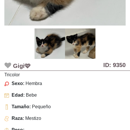
ID: 9350
Gigi🩷
Tricolor
Sexo:
Hembra
Edad:
Bebe
Tamaño:
Pequeño
Raza:
Mestizo
Peso:
-