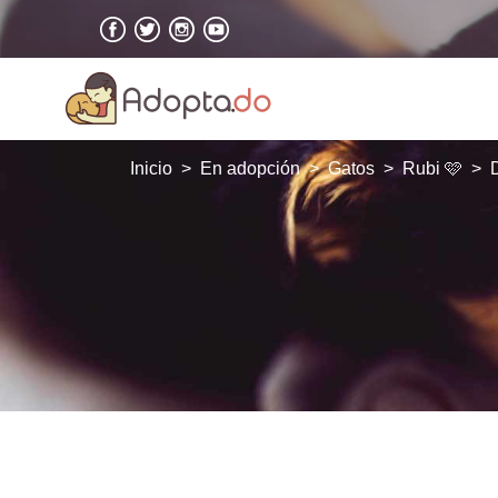
Inicio
En adopción
Gatos
Rubi 🩷