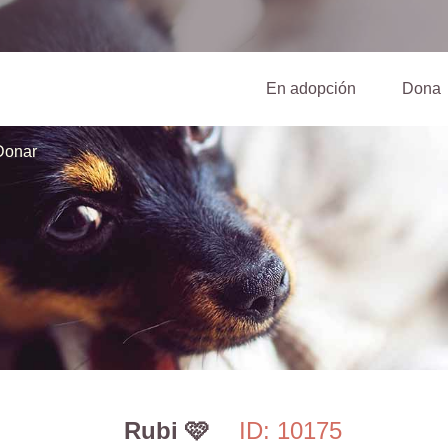
(current)
En adopción
Dona
Donar
Rubi 🩷
ID: 10175