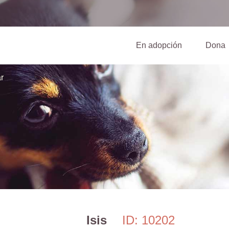
(current)
En adopción
Dona
r
Isis
ID: 10202