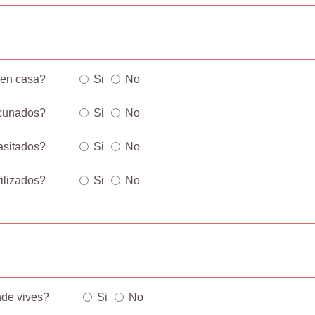
 en casa?
Si
No
cunados?
Si
No
asitados?
Si
No
rilizados?
Si
No
nde vives?
Si
No