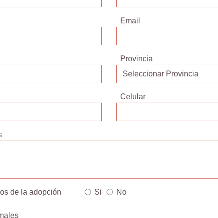
Email
Provincia
Celular
s
dos de la adopción
Si
No
males