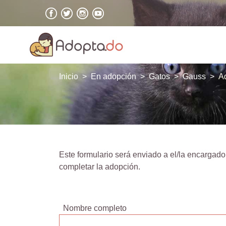
Inicio
En adopción
Gatos
Gauss
A
Este formulario será enviado a el/la encargado
completar la adopción.
Nombre completo