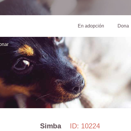
(current)
En adopción
Dona
onar
Simba
ID: 10224