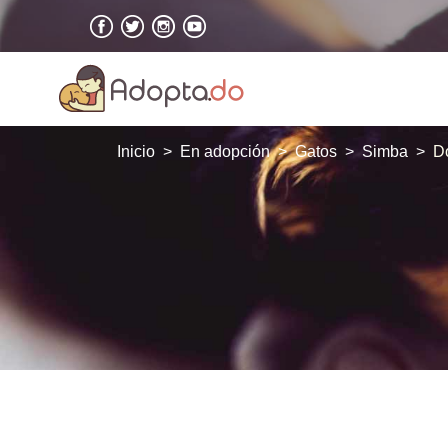
Inicio
En adopción
Gatos
Simba
D