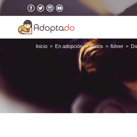
Inicio
En adopción
Gatos
führer
Do