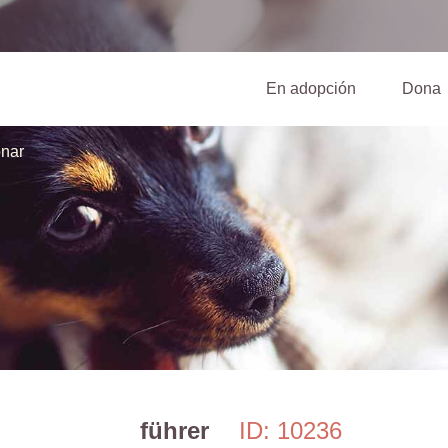
(current)
En adopción
Dona
nar
führer
ID: 10236