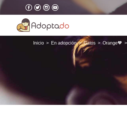
Inicio
En adopción
Gatos
Orange🧡