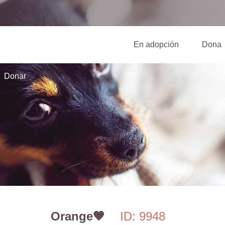
(current)
En adopción
Dona
Donar
Orange🧡
ID: 9948